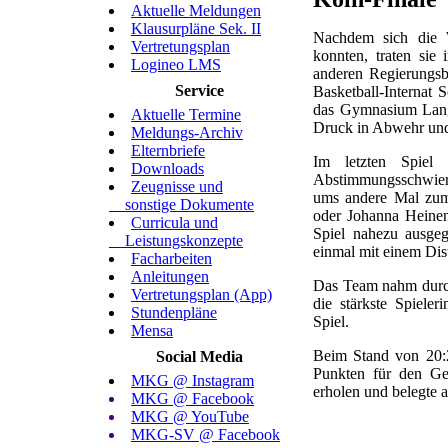
Aktuelle Meldungen
Klausurpläne Sek. II
Nachdem sich die 
Vertretungsplan
konnten, traten sie
Logineo LMS
anderen Regierungsb
Service
Basketball-Internat 
das Gymnasium Lang
Aktuelle Termine
Druck in Abwehr und
Meldungs-Archiv
Elternbriefe
Im letzten Spiel
Downloads
Abstimmungsschwier
Zeugnisse und
ums andere Mal zum
sonstige Dokumente
oder Johanna Heinen
Curricula und
Spiel nahezu ausgeg
Leistungskonzepte
einmal mit einem Dis
Facharbeiten
Anleitungen
Das Team nahm durch
Vertretungsplan (App)
die stärkste Spiel
Stundenpläne
Spiel.
Mensa
Beim Stand von 20:22
Social Media
Punkten für den Ge
MKG @ Instagram
erholen und belegte 
MKG @ Facebook
MKG @ YouTube
MKG-SV @ Facebook