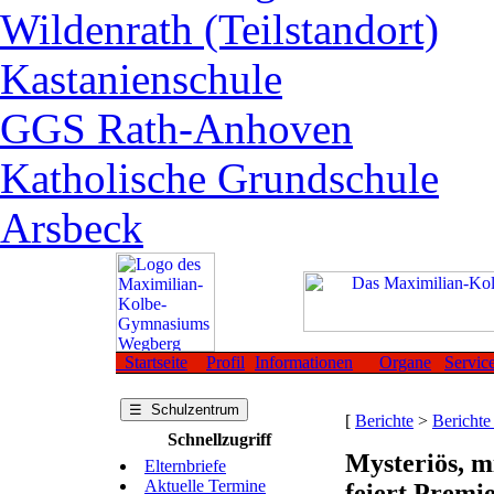
Wildenrath (Teilstandort)
Kastanienschule
GGS Rath-Anhoven
Katholische Grundschule
Arsbeck
Startseite
Profil
Informationen
Organe
Servic
☰ Schulzentrum
[
Berichte
>
Berichte
Schnellzugriff
Mysteriös, 
Elternbriefe
Aktuelle Termine
feiert Premi