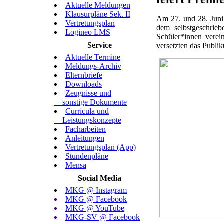
Aktuelle Meldungen
Klausurpläne Sek. II
Am 27. und 28. Juni
Vertretungsplan
dem selbstgeschri
Logineo LMS
Schüler*innen vere
Service
versetzten das Publi
Aktuelle Termine
Meldungs-Archiv
Elternbriefe
Downloads
Zeugnisse und
sonstige Dokumente
Curricula und
Leistungskonzepte
Facharbeiten
Anleitungen
Vertretungsplan (App)
Stundenpläne
Mensa
Social Media
MKG @ Instagram
MKG @ Facebook
MKG @ YouTube
MKG-SV @ Facebook