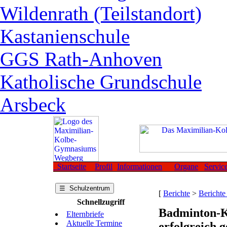
Wildenrath (Teilstandort)
Kastanienschule
GGS Rath-Anhoven
Katholische Grundschule
Arsbeck
Startseite
Profil
Informationen
Organe
Servic
☰ Schulzentrum
[
Berichte
>
Berichte
Schnellzugriff
Badminton-Kr
Elternbriefe
Aktuelle Termine
erfolgreich g