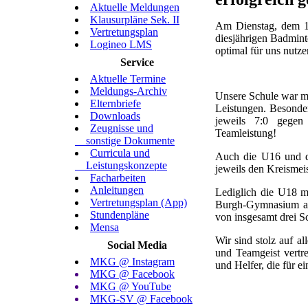
Aktuelle Meldungen
Klausurpläne Sek. II
Am Dienstag, dem 13
Vertretungsplan
diesjährigen Badmint
Logineo LMS
optimal für uns nutze
Service
Aktuelle Termine
Meldungs-Archiv
Unsere Schule war mi
Elternbriefe
Leistungen. Besonde
Downloads
jeweils 7:0 gegen
Zeugnisse und
Teamleistung!
sonstige Dokumente
Curricula und
Auch die U16 und d
Leistungskonzepte
jeweils den Kreismeist
Facharbeiten
Anleitungen
Lediglich die U18 m
Vertretungsplan (App)
Burgh-Gymnasium aus
Stundenpläne
von insgesamt drei S
Mensa
Wir sind stolz auf al
Social Media
und Teamgeist vertr
MKG @ Instagram
und Helfer, die für e
MKG @ Facebook
MKG @ YouTube
MKG-SV @ Facebook