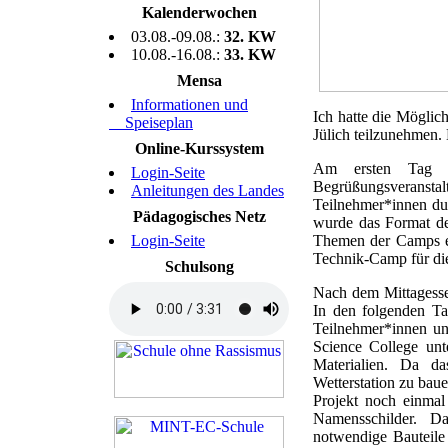
Kalenderwochen
03.08.-09.08.:
32. KW
10.08.-16.08.:
33. KW
Mensa
Informationen und
Ich hatte die Mögli
Speiseplan
Jülich teilzunehmen
Online-Kurssystem
Am ersten Tag e
Login-Seite
Begrüßungsveranst
Anleitungen des Landes
Teilnehmer*innen du
Pädagogisches Netz
wurde das Format der
Login-Seite
Themen der Camps ein
Technik-Camp für die
Schulsong
Nach dem Mittagesse
In den folgenden Ta
Teilnehmer*innen u
Science College unt
Materialien. Da da
Wetterstation zu bau
Projekt noch einmal
Namensschilder. Da
notwendige Bauteile