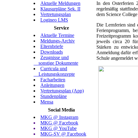
Aktuelle Meldungen
In den Osterferien
Klausurpläne Sek. II
regelmäßig stattfin
Vertretungsplan
dem Science College
Logineo LMS
Die Lernferien sind
Service
Ferienprogramm, be
Aktuelle Termine
Freizeitprogramm ko
Meldungs-Archiv
jeweils circa 20 fü
Elternbriefe
Stärken zu entwick
Downloads
Anmeldung dafür erfol
Zeugnisse und
Schule angemeldet we
sonstige Dokumente
Curricula und
Leistungskonzepte
Facharbeiten
Anleitungen
Vertretungsplan (App)
Stundenpläne
Mensa
Social Media
MKG @ Instagram
MKG @ Facebook
MKG @ YouTube
MKG-SV @ Facebook