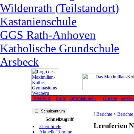
Wildenrath (Teilstandort)
Kastanienschule
GGS Rath-Anhoven
Katholische Grundschule
Arsbeck
Startseite
Profil
Informationen
Organe
Servic
☰ Schulzentrum
[
Berichte
>
Berichte
Schnellzugriff
Lernferien N
Elternbriefe
Aktuelle Termine