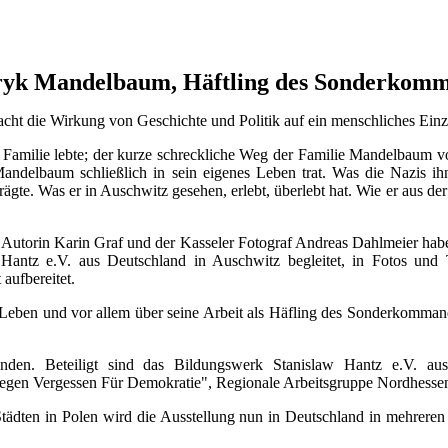
nryk Mandelbaum, Häftling des Sonderkomm
ht die Wirkung von Geschichte und Politik auf ein menschliches Einzel
Familie lebte; der kurze schreckliche Weg der Familie Mandelbaum 
andelbaum schließlich in sein eigenes Leben trat. Was die Nazis i
. Was er in Auschwitz gesehen, erlebt, überlebt hat. Wie er aus der 
er Autorin Karin Graf und der Kasseler Fotograf Andreas Dahlmeier h
Hantz e.V. aus Deutschland in Auschwitz begleitet, in Fotos und T
aufbereitet.
Leben und vor allem über seine Arbeit als Häfling des Sonderkomman
anden. Beteiligt sind das Bildungswerk Stanislaw Hantz e.V. aus 
egen Vergessen Für Demokratie", Regionale Arbeitsgruppe Nordhesse
ädten in Polen wird die Ausstellung nun in Deutschland in mehreren 