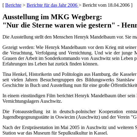
[
Berichte
>
Berichte für das Jahr 2006
> Bericht vom 18.04.2006 ]
Ausstellung im MKG Wegberg:
"Nur die Sterne waren wie gestern" - He
Die Ausstellung stellt den Menschen Henryk Mandelbaum vor. Sie mac
Gezeigt werden: Wie Henryk Mandelbaum vor dem Krieg mit seiner 
die Verachtung, Verfolgung und Vernichtung. Und wie der junge M
Grauen der Arbeit im Sonderkommando von Auschwitz sein Leben prägte
Erfahrungen ins Leben hat zurück finden können.
Tina Henkel, Historikerin und Politologin aus Hamburg, die Kassel
seit vielen Jahren Besuchergruppen des Bildungswerks Stanislaw 
Geschichte in Buch und Ausstellung nun für eine große Öffentlichkeit 
In einem einstündigen Film berichtet Henryk Mandelbaum über sein 
Vernichtungslagers Auschwitz.
Die Fotoausstellung ist in deutsch-polnischer Kooperation entst
Jugendbegegnungsstätte in Oswiecim (Auschwitz) und der Verein "G
Nach der Erstpräsentation im Mai 2005 in Auschwitz und weiteren St
Station war das Museum für Sepulkralkultur in Kassel.