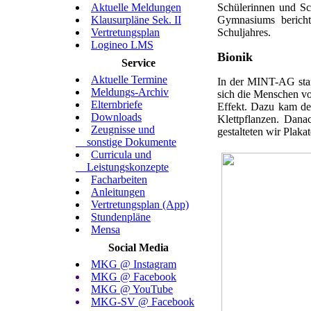
Aktuelle Meldungen
Schülerinnen und S
Klausurpläne Sek. II
Gymnasiums bericht
Vertretungsplan
Schuljahres.
Logineo LMS
Bionik
Service
Aktuelle Termine
In der MINT-AG start
Meldungs-Archiv
sich die Menschen vo
Elternbriefe
Effekt. Dazu kam der
Downloads
Klettpflanzen. Dana
Zeugnisse und
gestalteten wir Plak
sonstige Dokumente
Curricula und
Leistungskonzepte
Facharbeiten
Anleitungen
Vertretungsplan (App)
Stundenpläne
Mensa
Social Media
MKG @ Instagram
MKG @ Facebook
MKG @ YouTube
MKG-SV @ Facebook