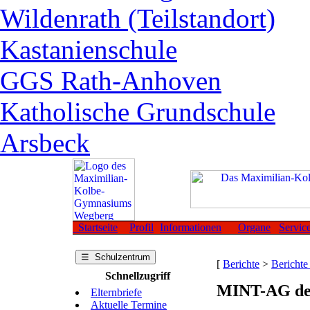
Wildenrath (Teilstandort)
Kastanienschule
GGS Rath-Anhoven
Katholische Grundschule
Arsbeck
Startseite
Profil
Informationen
Organe
Servic
☰ Schulzentrum
[
Berichte
>
Berichte
Schnellzugriff
MINT-AG der
Elternbriefe
Aktuelle Termine