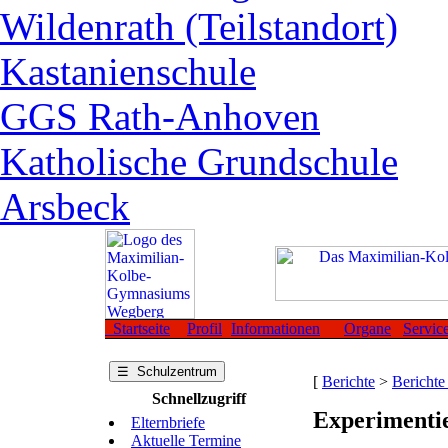
Wildenrath (Teilstandort)
Kastanienschule
GGS Rath-Anhoven
Katholische Grundschule
Arsbeck
Startseite
Profil
Informationen
Organe
Servic
☰ Schulzentrum
[
Berichte
>
Berichte
Schnellzugriff
Experimentie
Elternbriefe
Aktuelle Termine