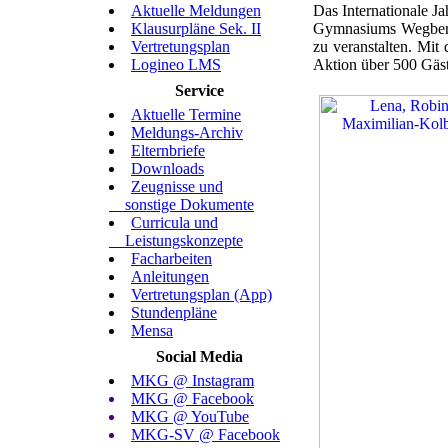
Aktuelle Meldungen
Das Internationale J
Klausurpläne Sek. II
Gymnasiums Wegberg
Vertretungsplan
zu veranstalten. Mi
Logineo LMS
Aktion über 500 Gäst
Service
Aktuelle Termine
Meldungs-Archiv
Elternbriefe
Downloads
Zeugnisse und
sonstige Dokumente
Curricula und
Leistungskonzepte
Facharbeiten
Anleitungen
Vertretungsplan (App)
Stundenpläne
Mensa
Social Media
MKG @ Instagram
MKG @ Facebook
MKG @ YouTube
MKG-SV @ Facebook