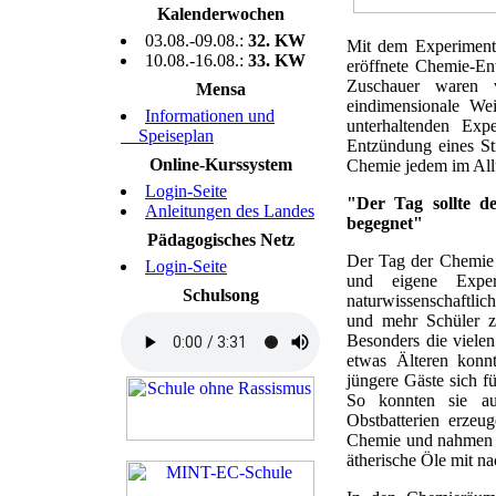
Kalenderwochen
03.08.-09.08.:
32. KW
Mit dem Experimenta
10.08.-16.08.:
33. KW
eröffnete Chemie-En
Zuschauer waren v
Mensa
eindimensionale We
Informationen und
unterhaltenden Exp
Speiseplan
Entzündung eines St
Online-Kurssystem
Chemie jedem im Allt
Login-Seite
"Der Tag sollte d
Anleitungen des Landes
begegnet"
Pädagogisches Netz
Der Tag der Chemie 
Login-Seite
und eigene Expe
Schulsong
naturwissenschaftl
und mehr Schüler z
Besonders die vielen
etwas Älteren konn
jüngere Gäste sich fü
So konnten sie aus
Obstbatterien erzeu
Chemie und nahmen a
ätherische Öle mit n