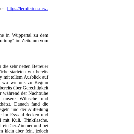
nter
https://lernferien-nrw-
che in Wuppertal zu dem
wortung" im Zeitraum vom
die sehr netten Betreuer
he starteten wir bereits
y mit tollem Ausblick auf
m, wo wir uns zu Beginn
bereits über Gerechtigkeit
er während der Nachtruhe
r unsere Wünsche und
hätzt. Danach fand die
egeln und der Aufteilung
he im Esssaal decken und
mit Kuli, Trinkflasche,
d ein 5er-Zimmer und bei
 klein aber fein, jedoch