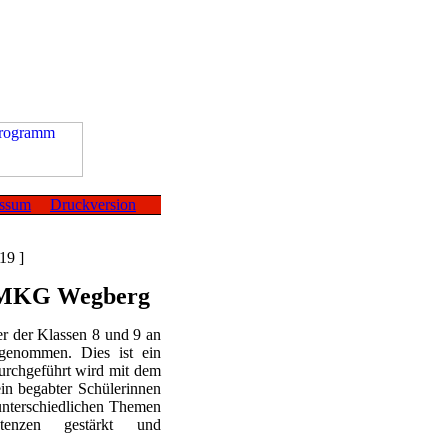
essum
Druckversion
19 ]
s MKG Wegberg
er der Klassen 8 und 9 an
genommen. Dies ist ein
durchgeführt wird mit dem
ein begabter Schülerinnen
unterschiedlichen Themen
etenzen gestärkt und