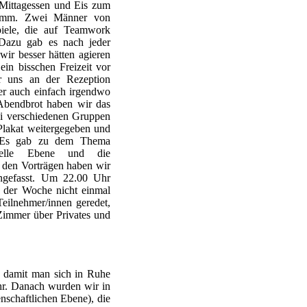
Mittagessen und Eis zum
ramm. Zwei Männer von
iele, die auf Teamwork
 Dazu gab es nach jeder
ir besser hätten agieren
in bisschen Freizeit vor
 uns an der Rezeption
ber auch einfach irgendwo
Abendbrot haben wir das
rei verschiedenen Gruppen
Plakat weitergegeben und
. Es gab zu dem Thema
ionelle Ebene und die
h den Vorträgen haben wir
engefasst. Um 22.00 Uhr
 der Woche nicht einmal
Teilnehmer/innen geredet,
Zimmer über Privates und
 damit man sich in Ruhe
r. Danach wurden wir in
enschaftlichen Ebene), die