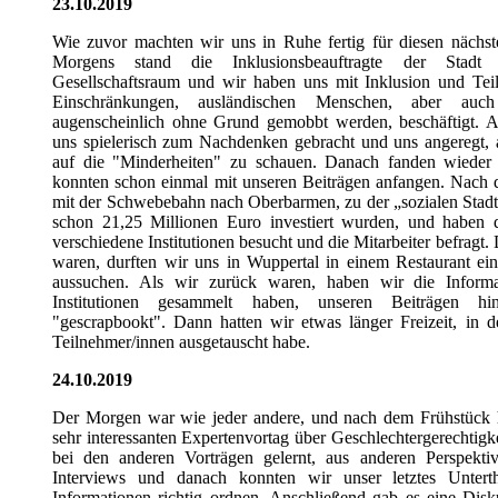
23.10.2019
Wie zuvor machten wir uns in Ruhe fertig für diesen nächs
Morgens stand die Inklusionsbeauftragte der Stadt
Gesellschaftsraum und wir haben uns mit Inklusion und Te
Einschränkungen, ausländischen Menschen, aber au
augenscheinlich ohne Grund gemobbt werden, beschäftigt. A
uns spielerisch zum Nachdenken gebracht und uns angeregt, 
auf die "Minderheiten" zu schauen. Danach fanden wieder I
konnten schon einmal mit unseren Beiträgen anfangen. Nach 
mit der Schwebebahn nach Oberbarmen, zu der „sozialen Stadt
schon 21,25 Millionen Euro investiert wurden, und haben 
verschiedene Institutionen besucht und die Mitarbeiter befragt.
waren, durften wir uns in Wuppertal in einem Restaurant ei
aussuchen. Als wir zurück waren, haben wir die Informa
Institutionen gesammelt haben, unseren Beiträgen h
"gescrapbookt". Dann hatten wir etwas länger Freizeit, in d
Teilnehmer/innen ausgetauscht habe.
24.10.2019
Der Morgen war wie jeder andere, und nach dem Frühstück h
sehr interessanten Expertenvortag über Geschlechtergerechtigke
bei den anderen Vorträgen gelernt, aus anderen Perspekt
Interviews und danach konnten wir unser letztes Unter
Informationen richtig ordnen. Anschließend gab es eine Disk