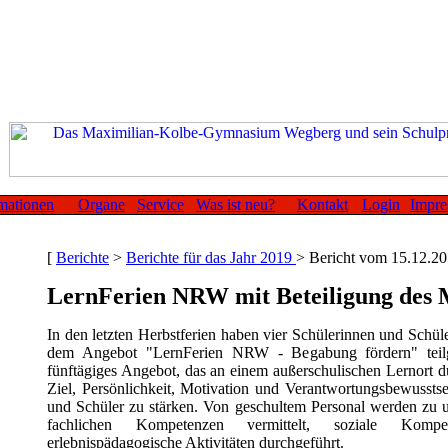
mationen
Organe
Service
Was ist neu?
Kontakt
Login
Impr
[
Berichte
>
Berichte für das Jahr 2019
> Bericht vom 15.12.20
LernFerien NRW mit Beteiligung de
In den letzten Herbstferien haben vier Schülerinnen und Schül
dem Angebot "LernFerien NRW - Begabung fördern" teil
fünftägiges Angebot, das an einem außerschulischen Lernort 
Ziel, Persönlichkeit, Motivation und Verantwortungsbewussts
und Schüler zu stärken. Von geschultem Personal werden zu 
fachlichen Kompetenzen vermittelt, soziale Komp
erlebnispädagogische Aktivitäten durchgeführt.