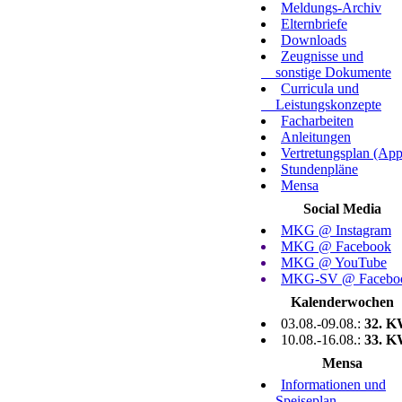
Meldungs-Archiv
Elternbriefe
Downloads
Zeugnisse und
sonstige Dokumente
Curricula und
Leistungskonzepte
Facharbeiten
Anleitungen
Vertretungsplan (App
Stundenpläne
Mensa
Social Media
MKG @ Instagram
MKG @ Facebook
MKG @ YouTube
MKG-SV @ Facebo
Kalenderwochen
03.08.-09.08.:
32. 
10.08.-16.08.:
33. 
Mensa
Informationen und
Speiseplan