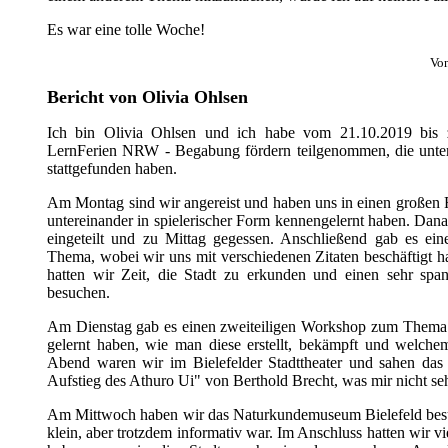
Es war eine tolle Woche!
Von
Bericht von Olivia Ohlsen
Ich bin Olivia Ohlsen und ich habe vom 21.10.2019 bis
LernFerien NRW - Begabung fördern teilgenommen, die unt
stattgefunden haben.
Am Montag sind wir angereist und haben uns in einen großen 
untereinander in spielerischer Form kennengelernt haben. Da
eingeteilt und zu Mittag gegessen. Anschließend gab es eine
Thema, wobei wir uns mit verschiedenen Zitaten beschäftigt 
hatten wir Zeit, die Stadt zu erkunden und einen sehr sp
besuchen.
Am Dienstag gab es einen zweiteiligen Workshop zum Thema
gelernt haben, wie man diese erstellt, bekämpft und welch
Abend waren wir im Bielefelder Stadttheater und sahen das
Aufstieg des Athuro Ui" von Berthold Brecht, was mir nicht sehr
Am Mittwoch haben wir das Naturkundemuseum Bielefeld besu
klein, aber trotzdem informativ war. Im Anschluss hatten wir vie