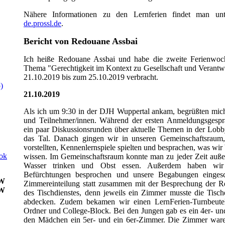
Nähere Informationen zu den Lernferien findet man u
de.prossl.de
.
Bericht von Redouane Assbai
Ich heiße Redouane Assbai und habe die zweite Ferienwo
Thema "Gerechtigkeit im Kontext zu Gesellschaft und Verant
21.10.2019 bis zum 25.10.2019 verbracht.
)
21.10.2019
Als ich um 9:30 in der DJH Wuppertal ankam, begrüßten mich 
und Teilnehmer/innen. Während der ersten Anmeldungsgespräc
ein paar Diskussionsrunden über aktuelle Themen in der Lobb
das Tal. Danach gingen wir in unseren Gemeinschaftsrau
vorstellten, Kennenlernspiele spielten und besprachen, was wir 
ok
wissen. Im Gemeinschaftsraum konnte man zu jeder Zeit auß
Wasser trinken und Obst essen. Außerdem haben wi
Befürchtungen besprochen und unsere Begabungen eingesc
KW
Zimmereinteilung statt zusammen mit der Besprechung der R
KW
des Tischdienstes, denn jeweils ein Zimmer musste die Tisc
abdecken. Zudem bekamen wir einen LernFerien-Turnbeutel 
Ordner und College-Block. Bei den Jungen gab es ein 4er- un
den Mädchen ein 5er- und ein 6er-Zimmer. Die Zimmer waren