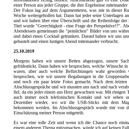
einer Person aus jeder Gruppe, die ihre Ergebnisse miteinander 
Der Fokus lag auf dem Argumentieren, was mir in dieser Ru
Woche weitergeholfen hat. Dann hat jeder seine Unterlagen an
und wir haben über eine Überschrift und die Reihenfolge der
Titel wurde "Gerechtigkeit - eine Frage der Perspektive!?". 
Abendessen gemeinsam die "peinlichen" Bilder von uns währ
und dabei einen Cocktail getrunken. Darauf haben wir uns un
gebastelt und einen lustigen Abend miteinander verbracht.
25.10.2019
Morgens haben wir unsere Betten abgezogen, unsere Sac
gefrühstückt. Dann haben wir besprochen, welche Wünsche in 
waren, aber auch welche Befürchtungen wahr geworden 
besprochen, wie wir unsere Begabungen in die Gruppenarbei
und noch ein paar letzte Fotos gemacht. Nach dem letzten M
Abschlussgespräche und wir mussten uns nach und nach verab
fiel, da ein jeder einem ans Herz gewachsen war. Mit einigen 
auch immer noch telefonischen Kontakt und wir sehen u
Dezember wieder, wo wir die USB-Sticks mit dem Maga
bekommen werden. Im Abschlussgespräch wurde mir von de
Einschätzung meiner Person mitgeteilt.
Es war eine tolle Zeit und wenn ich die Chance noch ein
einem anderem Thema mitzumachen, würde ich auf keinen Fall