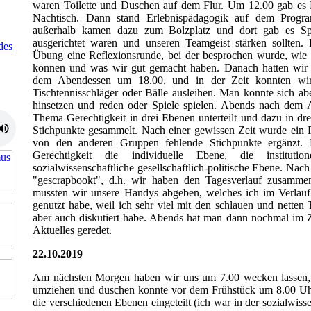
waren Toilette und Duschen auf dem Flur. Um 12.00 gab es 
Nachtisch. Dann stand Erlebnispädagogik auf dem Prog
außerhalb kamen dazu zum Bolzplatz und dort gab es Sp
ausgerichtet waren und unseren Teamgeist stärken sollten.
des
Übung eine Reflexionsrunde, bei der besprochen wurde, wie w
können und was wir gut gemacht haben. Danach hatten wir e
dem Abendessen um 18.00, und in der Zeit konnten wir
Tischtennisschläger oder Bälle ausleihen. Man konnte sich a
hinsetzen und reden oder Spiele spielen. Abends nach dem 
Thema Gerechtigkeit in drei Ebenen unterteilt und dazu in d
Stichpunkte gesammelt. Nach einer gewissen Zeit wurde ein 
von den anderen Gruppen fehlende Stichpunkte ergänzt
Gerechtigkeit die individuelle Ebene, die institut
sozialwissenschaftliche gesellschaftlich-politische Ebene. Nac
"gescrapbookt", d.h. wir haben den Tagesverlauf zusamm
mussten wir unsere Handys abgeben, welches ich im Verlauf
genutzt habe, weil ich sehr viel mit den schlauen und netten 
aber auch diskutiert habe. Abends hat man dann nochmal im 
Aktuelles geredet.
22.10.2019
Am nächsten Morgen haben wir uns um 7.00 wecken lassen,
umziehen und duschen konnte vor dem Frühstück um 8.00 Uh
die verschiedenen Ebenen eingeteilt (ich war in der sozialwiss