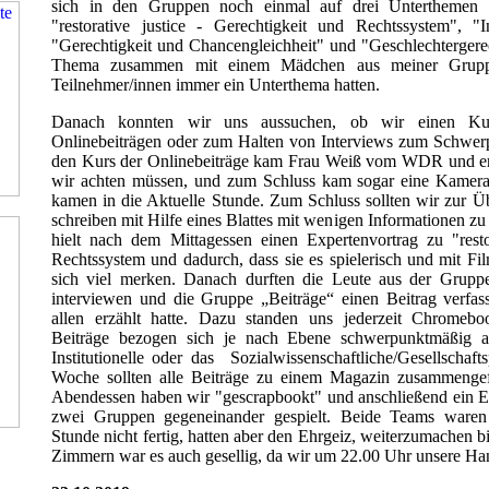
sich in den Gruppen noch einmal auf drei Unterthemen a
"restorative justice - Gerechtigkeit und Rechtssystem", "
"Gerechtigkeit und Chancengleichheit" und "Geschlechtergere
Thema zusammen mit einem Mädchen aus meiner Gruppe
Teilnehmer/innen immer ein Unterthema hatten.
Danach konnten wir uns aussuchen, ob wir einen Ku
Onlinebeiträgen oder zum Halten von Interviews zum Schwer
den Kurs der Onlinebeiträge kam Frau Weiß vom WDR und erk
wir achten müssen, und zum Schluss kam sogar eine Kame
kamen in die Aktuelle Stunde. Zum Schluss sollten wir zur Ü
schreiben mit Hilfe eines Blattes mit wenigen Informationen 
hielt nach dem Mittagessen einen Expertenvortrag zu "rest
Rechtssystem und dadurch, dass sie es spielerisch und mit Fi
sich viel merken. Danach durften die Leute aus der Grupp
interviewen und die Gruppe „Beiträge“ einen Beitrag verfa
allen erzählt hatte. Dazu standen uns jederzeit Chromeb
Beiträge bezogen sich je nach Ebene schwerpunktmäßig au
Institutionelle oder das Sozialwissenschaftliche/Gesellschaf
Woche sollten alle Beiträge zu einem Magazin zusammeng
Abendessen haben wir "gescrapbookt" und anschließend ein E
zwei Gruppen gegeneinander gespielt. Beide Teams waren
Stunde nicht fertig, hatten aber den Ehrgeiz, weiterzumachen b
Zimmern war es auch gesellig, da wir um 22.00 Uhr unsere H