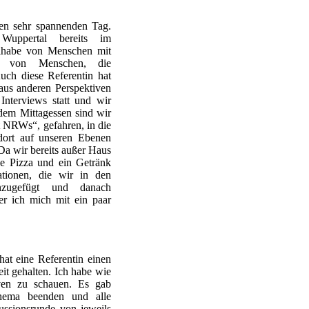
ten sehr spannenden Tag.
 Wuppertal bereits im
ilhabe von Menschen mit
ch von Menschen, die
uch diese Referentin hat
aus anderen Perspektiven
nterviews statt und wir
dem Mittagessen sind wir
 NRWs“, gefahren, in die
dort auf unseren Ebenen
 Da wir bereits außer Haus
ne Pizza und ein Getränk
tionen, die wir in den
inzugefügt und danach
er ich mich mit ein paar
at eine Referentin einen
it gehalten. Ich habe wie
iven zu schauen. Es gab
thema beenden und alle
ussionsrunde von jeweils