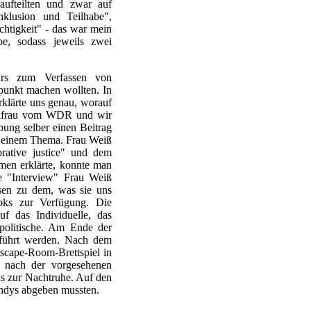
ufteilten und zwar auf
Inklusion und Teilhabe",
chtigkeit" - das war mein
, sodass jeweils zwei
rs zum Verfassen von
punkt machen wollten. In
lärte uns genau, worauf
rafrau vom WDR und wir
bung selber einen Beitrag
zu einem Thema. Frau Weiß
orative justice" und dem
lmen erklärte, konnte man
e "Interview" Frau Weiß
ssen zu dem, was sie uns
ooks zur Verfügung. Die
f das Individuelle, das
tspolitische. Am Ende der
eführt werden. Nach dem
scape-Room-Brettspiel in
 nach der vorgesehenen
is zur Nachtruhe. Auf den
andys abgeben mussten.