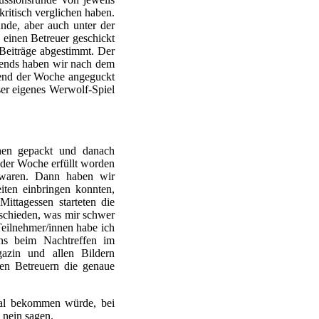
kritisch verglichen haben.
nde, aber auch unter der
 einen Betreuer geschickt
 Beiträge abgestimmt. Der
Abends haben wir nach dem
end der Woche angeguckt
ser eigenes Werwolf-Spiel
hen gepackt und danach
der Woche erfüllt worden
waren. Dann haben wir
ten einbringen konnten,
ittagessen starteten die
schieden, was mir schwer
Teilnehmer/innen habe ich
ns beim Nachtreffen im
zin und allen Bildern
n Betreuern die genaue
mal bekommen würde, bei
 nein sagen.