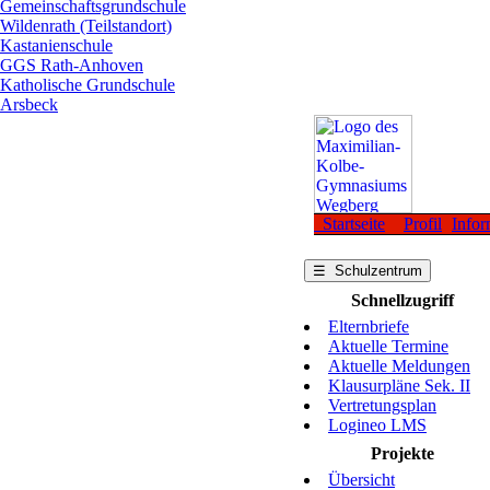
Gemeinschaftsgrundschule
Wildenrath (Teilstandort)
Kastanienschule
GGS Rath-Anhoven
Katholische Grundschule
Arsbeck
Startseite
Profil
Infor
☰ Schulzentrum
Schnellzugriff
Elternbriefe
Aktuelle Termine
Aktuelle Meldungen
Klausurpläne Sek. II
Vertretungsplan
Logineo LMS
Projekte
Übersicht