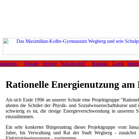
mationen
Organe
Service
Was ist neu?
Kontakt
Login
Impr
Rationelle Energienutzung a
Als sich Ende 1996 an unserer Schule eine Projektgruppe "Rationel
ahnten die Schüler der Physik- und Sozialwissenschaftskurse und 
schwierig es ist, die riesige Energieverschwendung in unserem 
einzudämmen.
Ein sehr konkreter Bürgerantrag dieser Projektgruppe vom Janua
Jahre, bis Verwaltung und Rat der Stadt Wegberg - zunächst 
Elektrizitätseinsparung - zustimmten.