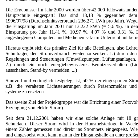
Die Ergebnisse: Im Jahr 2000 wurden über 42.000 Kilowattstund
Hauptschule eingespart! Das sind 18,13 % gegenüber dem 
1996/97/98 (Durchschnittsverbrauch 236.271 kWh pro Jahr). Wege
die Einsparung im Jahr 2001 nur 13.222 kWh (= 5,6 %). In den 
Einsparung pro Jahr 11,41 %, 10,97 %, 4,07 % und 3,31 %. 
angestiegenen Computer- und Medieneinsatz im Unterricht mit berü
Hieraus ergibt sich das primäre Ziel für alle Beteiligten, also Lehr
Schulträger, den Stromverbrauch weiter zu senken: 1.) durch den 
Regelungen und Steuerungen (Umwälzpumpen, Lüftungsanlagen, 
2.) durch ein noch energiebewussteres Benutzerverhalten (Li
ausschalten, Stand-by vermeiden, ...)
Sinnvoll und vertraglich festgelegt ist, 50 % der eingesparten Str
z.B. die veralteten Lichtsteuerungen durch Präsenzmelder un
systeme zu ersetzen.
Das zweite Ziel der Projektgruppe war die Errichtung einer Fotovol
Erzeugung von elektr. Strom).
Seit dem 21.12.2001 haben wir eine solche Anlage mit 18 gr
Schuldach. Dieser Strom wird in der Hausmeisterloge in Wech
k
einem Zähler gemessen und direkt ins Stromnetz eingespeist. Wie 
und eingespeist wird, kann man in der Eingangshalle an einer große