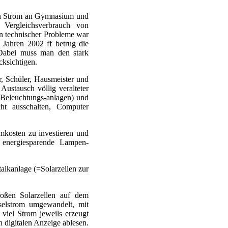
en Strom an Gymnasium und
Vergleichsverbrauch von
n technischer Probleme war
Jahren 2002 ff betrug die
Dabei muss man den stark
cksichtigen.
er, Schüler, Hausmeister und
Austausch völlig veralteter
Beleuchtungs-anlagen) und
cht ausschalten, Computer
omkosten zu investieren und
d energiesparende Lampen-
taikanlage (=Solarzellen zur
oßen Solarzellen auf dem
selstrom umgewandelt, mit
viel Strom jeweils erzeugt
n digitalen Anzeige ablesen.